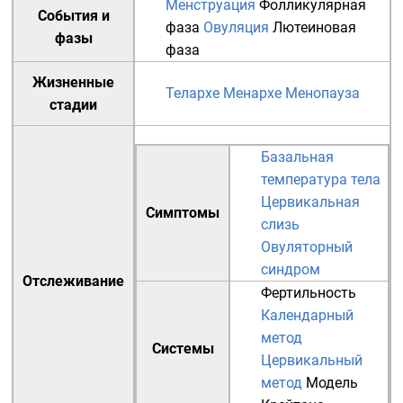
Менструация
Фолликулярная
События и
фаза
Овуляция
Лютеиновая
фазы
фаза
Жизненные
Телархе
Менархе
Менопауза
стадии
Базальная
температура тела
Цервикальная
Симптомы
слизь
Овуляторный
синдром
Отслеживание
Фертильность
Календарный
метод
Системы
Цервикальный
метод
Модель