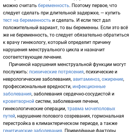
можно считать
беременность
. Поэтому первое, что
следует сделать при длительной задержке, — купить
тест на беременность
и сделать. И если тест дал
положительный вариант, то вы беременны. Если это всё
же не беременность, то следует обязательно обратиться
к врачу
гинекологу
, который определит причину
нарушения менструального цикла и назначит
соответствующее лечение.
Причиной нарушения менструальной функции могут
послужить:
психические потрясения
,
психические
и
неврологические заболевания
,
авитаминоз
,
ожирение
,
профессиональные вредности,
инфекционные
заболевания
, заболевания
сердечно-сосудистой
и
кроветворной
систем,
заболевания печени
,
гинекологические операции
,
травма мочеполовых
путей
,
нарушение полового созревания
,
гормональная
перестройка в климактерическом периоде
, а также
генетические заболевания
. Приведённые факторы