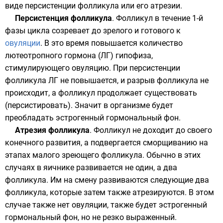
виде персистенции фолликула или его атрезии.
Персистенция фолликула
. Фолликул в течение 1-й
фазы цикла созревает до зрелого и готового к
овуляции
. В это время повышается количество
лютеотропного гормона
(ЛГ)
гипофиза
,
стимулирующего овуляцию. При персистенции
фолликула ЛГ не повышается, и разрыв фолликула не
происходит, а фолликул продолжает существовать
(персистировать). Значит в организме будет
преобладать
эстрогенный
гормональный фон.
Атрезия фолликула
. Фолликул не доходит до своего
конечного развития, а подвергается сморщиванию на
этапах малого зреющего фолликула. Обычно в этих
случаях в яичнике развивается не один, а два
фолликула. Им на смену развиваются следующие два
фолликула, которые затем также атрезируются. В этом
случае также нет овуляции, также будет эстрогенный
гормональный фон, но не резко выраженный.