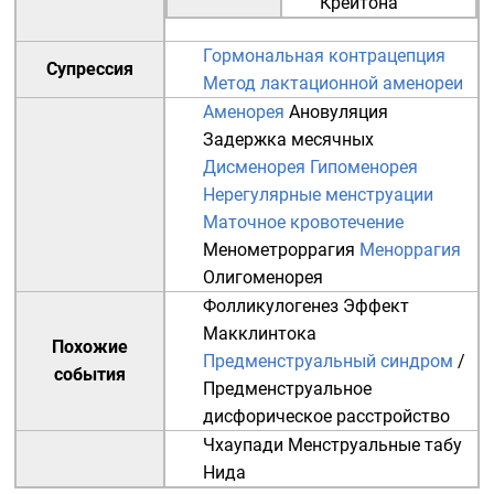
Крейтона
Гормональная контрацепция
Супрессия
Метод лактационной аменореи
Аменорея
Ановуляция
Задержка месячных
Дисменорея
Гипоменорея
Нерегулярные менструации
Маточное кровотечение
Менометроррагия
Меноррагия
Олигоменорея
Фолликулогенез
Эффект
Макклинтока
Похожие
Предменструальный синдром
/
события
Предменструальное
дисфорическое расстройство
Чхаупади
Менструальные табу
Нида