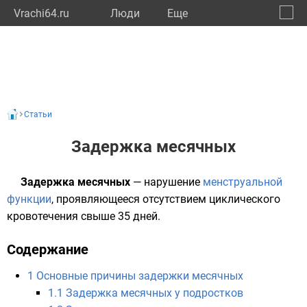
Vrachi64.ru
Люди
Eще
🔔
Сарат
🔍
Статьи
Задержка месячных
Задержка месячных
— нарушение
менструальной
функции
, проявляющееся отсутствием циклического
кровотечения свыше 35 дней.
Содержание
1
Основные причины задержки месячных
1.1
Задержка месячных у подростков