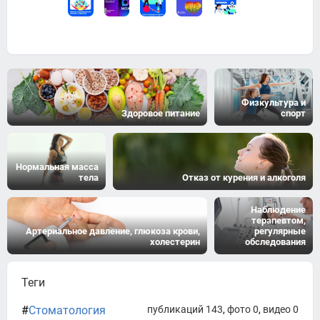
Физкультура и
Здоровое питание
спорт
Нормальная масса
тела
Отказ от курения и алкоголя
Наблюдение
терапевтом,
Артериальное давление, глюкоза крови,
регулярные
холестерин
обследования
Теги
#
Стоматология
публикаций 143
,
фото 0
,
видео 0