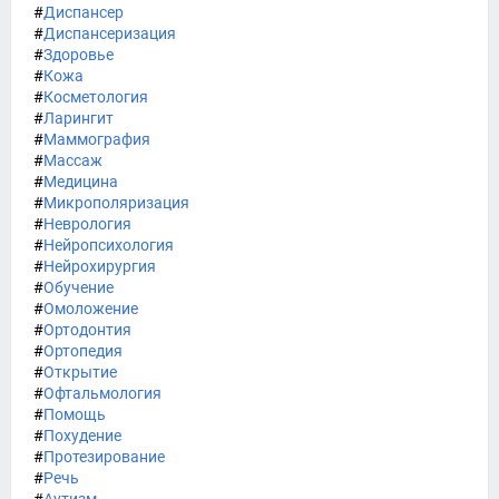
#
Диспансер
#
Диспансеризация
#
Здоровье
#
Кожа
#
Косметология
#
Ларингит
#
Маммография
#
Массаж
#
Медицина
#
Микрополяризация
#
Неврология
#
Нейропсихология
#
Нейрохирургия
#
Обучение
#
Омоложение
#
Ортодонтия
#
Ортопедия
#
Открытие
#
Офтальмология
#
Помощь
#
Похудение
#
Протезирование
#
Речь