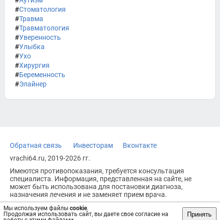
#
Аутизм
#
Стоматология
#
Травма
#
Травматология
#
Уверенность
#
Улыбка
#
Ухо
#
Хирургия
#
Беременность
#
Элайнер
Обратная связь
Инвесторам
Вконтакте
vrachi64.ru, 2019-2026 гг.
Имеются противопоказания, требуется консультация
специалиста. Информация, представленная на сайте, не
может быть использована для постановки диагноза,
назначения лечения и не заменяет прием врача.
Возрастное ограничение: 18+
Мы используем файлы
cookie
.
Принять
Продолжая использовать сайт, вы даете свое согласие на