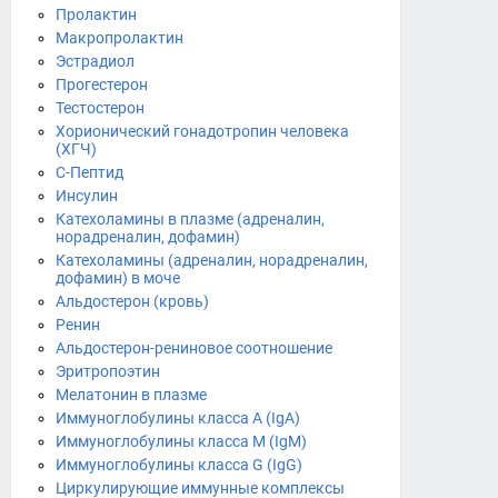
Пролактин
Макропролактин
Эстрадиол
Прогестерон
Тестостерон
Хорионический гонадотропин человека
(ХГЧ)
С-Пептид
Инсулин
Катехоламины в плазме (адреналин,
норадреналин, дофамин)
Катехоламины (адреналин, норадреналин,
дофамин) в моче
Альдостерон (кровь)
Ренин
Альдостерон-рениновое соотношение
Эритропоэтин
Мелатонин в плазме
Иммуноглобулины класса A (IgA)
Иммуноглобулины класса М (IgM)
Иммуноглобулины класса G (IgG)
Циркулирующие иммунные комплексы