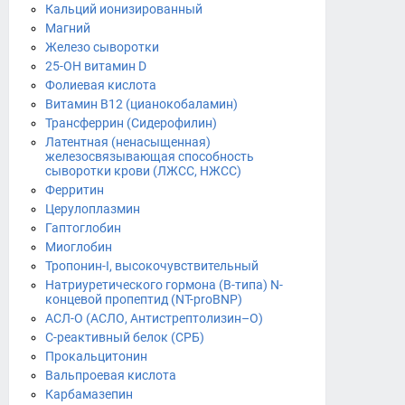
Кальций ионизированный
Магний
Железо сыворотки
25-OH витамин D
Фолиевая кислота
Витамин B12 (цианокобаламин)
Трансферрин (Сидерофилин)
Латентная (ненасыщенная)
железосвязывающая способность
сыворотки крови (ЛЖСС, НЖСС)
Ферритин
Церулоплазмин
Гаптоглобин
Миоглобин
Тропонин-I, высокочувствительный
Натриуретического гормона (В-типа) N-
концевой пропептид (NT-proBNP)
АСЛ-О (АСЛО, Антистрептолизин–О)
С-реактивный белок (СРБ)
Прокальцитонин
Вальпроевая кислота
Карбамазепин