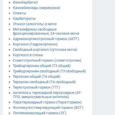
Фенобарбитал
Каннабиноиды (марихуана)
Опиаты
Барбитураты
Этанол (алкоголь) в моче
Метанефрины свободные
фракционированные, 24-часовая моча
Адренокортикотропный гормон (АКТГ)
Кортизол (Гидрокортизон)
Свободный кортизол (суточная моча)
Кортизол в слюне
Соматотропный гормон (соматотропин)
Трийодтиронин общий (Т3 общий)
Трийодтиронин свободный (Т3 свободный)
Тироксин общий (Т4 общий)
Тироксин свободный (Т4 свободный)
Тиреотропный гормон (ТТГ)
Антитела к тиреоидной пероксидазе (АТ-
ТПО, микросомальные антитела)
Паратиреоидный гормон (Паратгормон)
Фолликулостимулирующий гормон (ФСГ)
Лютеинизирующий гормон (ЛГ)