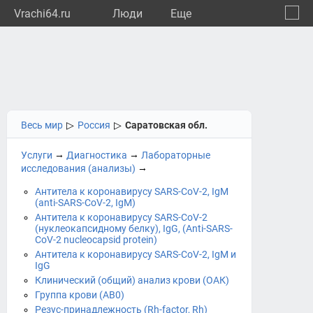
Vrachi64.ru
Люди
Eще
🔔
Сарат
🔍
Весь мир
▷
Россия
▷
Саратовская обл.
→
→
Услуги
Диагностика
Лабораторные
→
исследования (анализы)
Антитела к коронавирусу SARS-CoV-2, IgM
(anti-SARS-CoV-2, IgM)
Антитела к коронавирусу SARS-CoV-2
(нуклеокапсидному белку), IgG, (Anti-SARS-
CoV-2 nucleocapsid protein)
Антитела к коронавирусу SARS-CoV-2, IgM и
IgG
Клинический (общий) анализ крови (ОАК)
Группа крови (АВ0)
Резус-принадлежность (Rh-factor, Rh)