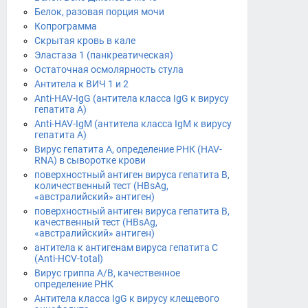
Белок, разовая порция мочи
Копрограмма
Скрытая кровь в кале
Эластаза 1 (панкреатическая)
Остаточная осмолярность стула
Антитела к ВИЧ 1 и 2
Anti-HAV-IgG (антитела класса IgG к вирусу
гепатита А)
Anti-HAV-IgM (антитела класса IgM к вирусу
гепатита А)
Вирус гепатита А, определение РНК (HAV-
RNA) в сыворотке крови
поверхностный антиген вируса гепатита B,
количественный тест (HBsAg,
«австралийский» антиген)
поверхностный антиген вируса гепатита B,
качественный тест (HBsAg,
«австралийский» антиген)
антитела к антигенам вируса гепатита C
(Anti-HCV-total)
Вирус гриппа А/B, качественное
определение РНК
Антитела класса IgG к вирусу клещевого