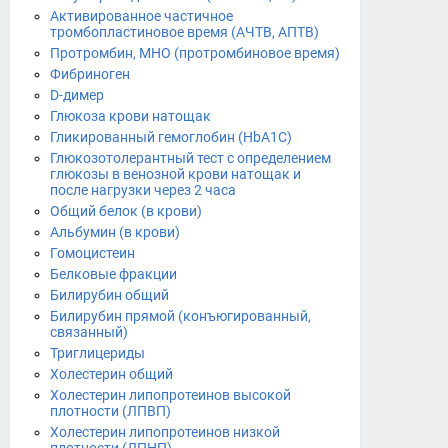
Активированное частичное
тромбопластиновое время (АЧТВ, АПТВ)
Протромбин, МНО (протромбиновое время)
Фибриноген
D-димер
Глюкоза крови натощак
Гликированный гемоглобин (HbA1С)
Глюкозотолерантный тест с определением
глюкозы в венозной крови натощак и
после нагрузки через 2 часа
Общий белок (в крови)
Альбумин (в крови)
Гомоцистеин
Белковые фракции
Билирубин общий
Билирубин прямой (конъюгированный,
связанный)
Триглицериды
Холестерин общий
Холестерин липопротеинов высокой
плотности (ЛПВП)
Холестерин липопротеинов низкой