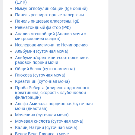
(ЦИК)
Иммуноглобулин общий (IgЕ общий)
Панель респираторные аллергены
Панель пищевые аллергены, IgE
Ревматоидный фактор (РФ)
Анализ мочи общий (Анализ мочи с
микроскопией осадка)
Исследование мочи по Нечипоренко
Альбумин (суточная моча)
Альбумин/креатинин-соотношение в
разовой порции мочи
Общий белок (суточная моча)
Глюкоза (суточная моча)
Креатинин (суточная моча)
Проба Реберга (клиренс эндогенного
креатинина, скорость клубочковой
фильтрации)
Альфа-Амилаза, порционная/суточная
моча (диастаза)
Мочевина (суточная моча)
Мочевая кислота (суточная моча)
Калий, Натрий (суточная моча)
Белок Бенс-Джонса в моче