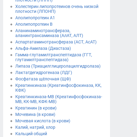
плотности (ЛПНП)
Холестерин липопротеинов очень низкой
плотности (ЛПОНП)
Аполипопротеин А1
Аполипопротеин В
Аланинаминотрансфераза,
аланинтрансаминаза (АлАТ, АЛТ)
Аспартатаминотрансфераза (АСТ, АсАТ)
Альфа-Амилаза (Диастаза)
Гамма-глутамилтранспептидаза (ГГТ,
глутамилтранспептидаза)
Липаза (Триацилглицеролацилгидролаза)
Лактатдегидрогеназа (ЛДГ)
Фосфатаза щёлочная (ЩФ)
Креатинкиназа (Креатинфосфокиназа, КК,
КФК)
Креатинкиназа-МВ (Креатинфосфокиназа-
МВ, КК-МВ, КФК-МВ)
Креатинин (в крови)
Мочевина (в крови)
Мочевая кислота (в крови)
Калий, натрий, хлор
Кальций общий