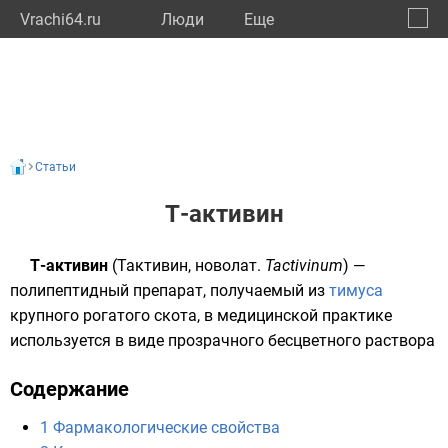
Vrachi64.ru
Люди
Eще
🔔
Сарат
🔍
Статьи
Т-активин
Т-активин
(Тактивин,
новолат.
Tactivinum
) —
полипептидный
препарат, получаемый из
тимуса
крупного рогатого скота, в медицинской практике
используется в виде прозрачного бесцветного раствора
Содержание
1
Фармакологические свойства