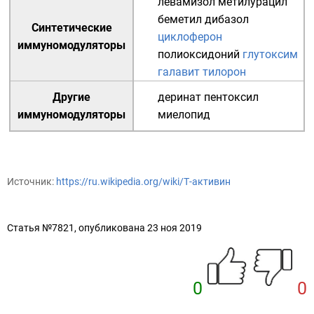
левамизол
метилурацил
беметил
дибазол
Синтетические
циклоферон
иммуномодуляторы
полиоксидоний
глутоксим
галавит
тилорон
Другие
деринат
пентоксил
иммуномодуляторы
миелопид
Источник:
https://ru.wikipedia.org/wiki/Т-активин
Статья №7821, опубликована 23 ноя 2019
0
0