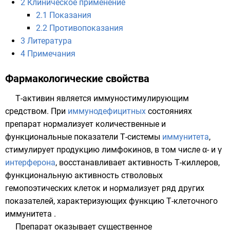
2
Клиническое применение
2.1
Показания
2.2
Противопоказания
3
Литература
4
Примечания
Фармакологические свойства
Т-активин является
иммуностимулирующим
средством
. При
иммунодефицитных
состояниях
препарат нормализует количественные и
функциональные показатели
Т-системы
иммунитета
,
стимулирует продукцию
лимфокинов
, в том числе α- и γ
интерферона
, восстанавливает активность
Т-киллеров
,
функциональную активность
стволовых
гемопоэтических клеток
и нормализует ряд других
показателей, характеризующих функцию Т-клеточного
иммунитета .
Препарат оказывает существенное