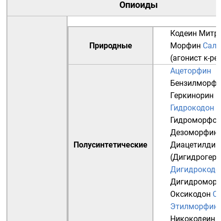
Опиоиды
Кодеин
Митр
Природные
Морфин
Саль
(агонист κ-ре
Ацеторфин
Бензилморф
Геркинорин
Г
Гидрокодон
Гидроморфо
Дезоморфин
Полусинтетические
Диацетилдиг
(Дигидрогеро
Дигидрокоде
Дигидромор
Оксикодон
О
Этилморфин
Никокодеин
I