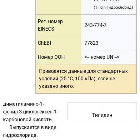
(Tilidin·
Гидрохлорид
)
Рег. номер
243-774-7
EINECS
ChEBI
77823
Номер ООН
<-- номер UN -->
Приводятся данные для
стандартных
условий (25 °C, 100 кПа)
, если не
указано иного.
диметиламино-1-
фенил-3-циклогексен-1-
Тилидин
карбоновой кислоты.
Выпускается в виде
гидрохлорида.