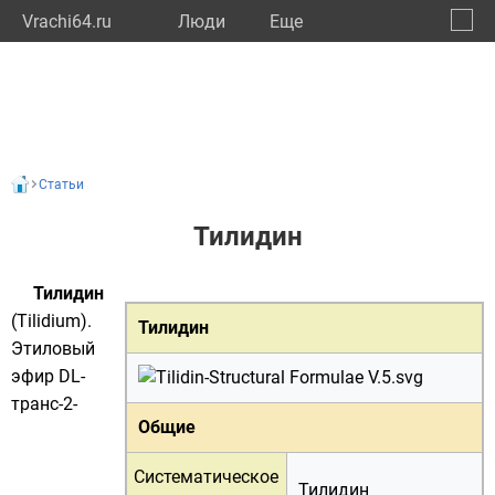
Vrachi64.ru
Люди
Eще
🔔
Сарат
🔍
Статьи
Тилидин
Тилидин
(Tilidium).
Тилидин
Этиловый
эфир DL-
транс-2-
Общие
Систематическое
Тилидин