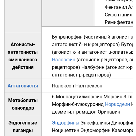
Фентанил
Ал
Суфентанил
Ремифентани
Бупренорфин
(частичный агонист μ-
Агонисты-
антагонист δ- и κ-рецепторов)
Бутор
антагонисты
(агонист κ- и антагонист μ-опиатных
смешанного
Налорфин
(агонист κ-рецепторов, ан
действия
рецепторов)
Налбуфин
(агонист κ-ре
антагонист μ-рецепторов)
Антагонисты
Налоксон
Налтрексон
6-Моноацетилморфин
Морфин-3-гл
Метаболиты
Морфин-6-глюкуронид
Норкодеин
Н
опиоидов
дезметилтрамадол
Орипавин
Эндогенные
Эндорфины
Энкефалины
Динорфин
лиганды
Ноцицептин
Эндоморфин
Казоморф