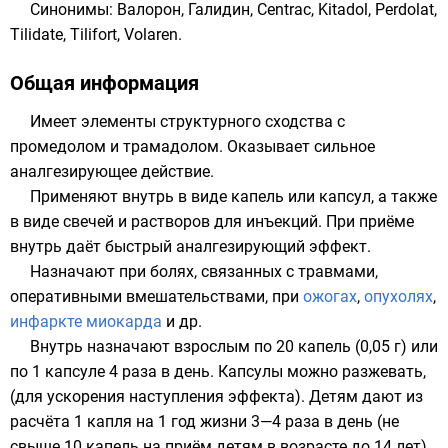
Синонимы: Валорон, Галидин, Centrac, Kitadol, Perdolat,
Tilidate, Tilifort, Volaren.
Общая информация
Имеет элементы структурного сходства с
промедолом
и
трамадолом
. Оказывает сильное
аналгезирующее действие.
Применяют внутрь в виде капель или капсул, а также
в виде свечей и растворов для инъекций. При приёме
внутрь даёт быстрый
аналгезирующий
эффект.
Назначают при болях, связанных с травмами,
оперативными вмешательствами, при
ожогах
,
опухолях
,
инфаркте миокарда
и др.
Внутрь назначают взрослым по 20 капель (0,05 г) или
по 1 капсуле 4 раза в день. Капсулы можно разжевать,
(для ускорения наступления эффекта). Детям дают из
расчёта 1 капля на 1 год жизни 3—4 раза в день (не
свыше 10 капель на приём детям в возрасте до 14 лет).