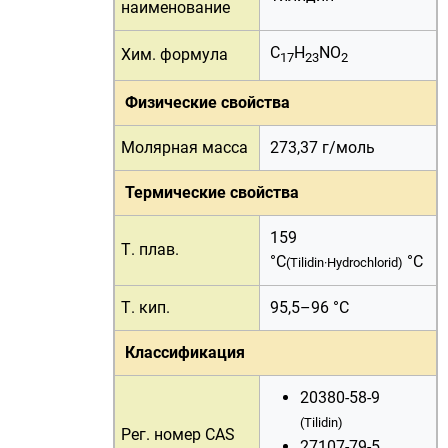
наименование
C
H
NO
Хим. формула
17
23
2
Физические свойства
Молярная масса
273,37 г/
моль
Термические свойства
159
Т. плав.
°C
°C
(Tilidin·Hydrochlorid)
Т. кип.
95,5–96 °C
Классификация
20380-58-9
(Tilidin)
Рег. номер CAS
27107-79-5