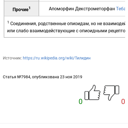
1
Апоморфин
Декстрометорфан
Теба
Прочие
1
Соединения, родственные опиоидам, но не взаимоде
или слабо взаимодействующие с
опиоидными рецепто
Источник:
https://ru.wikipedia.org/wiki/Тилидин
Статья №7984, опубликована 23 ноя 2019
0
0