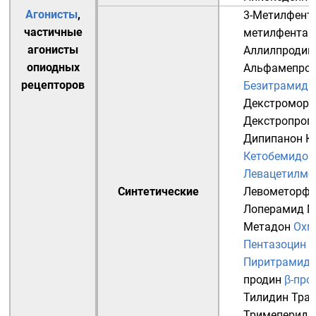
Агонисты
,
3-Метилфент
частичные
метилфентан
агонисты
Аллилпродин
опиодных
Альфамепро
рецепторов
Безитрамид
Декстромор
Декстропроп
Дипипанон
К
Кетобемидон
Левацетилме
Синтетические
Левометорф
Лоперамид
М
Метадон
Охм
Пентазоцин
П
Пиритрамид
продин
β-про
Тилидин
Тра
Тримепериди