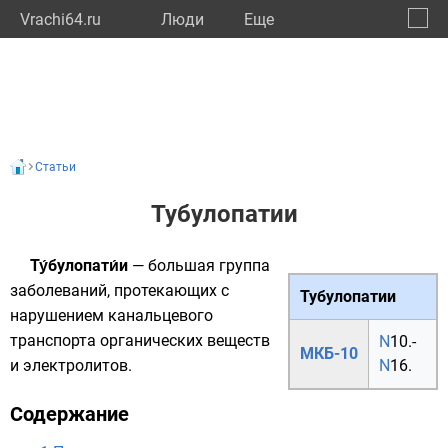
Vrachi64.ru
Люди
Eще
🔔
Сарат
🔍
Статьи
Тубулопатии
Ту́булопати́и
— большая группа
заболеваний, протекающих с
Тубулопатии
нарушением канальцевого
транспорта органических веществ
N
10.
-
МКБ-10
и электролитов.
N
16.
Содержание