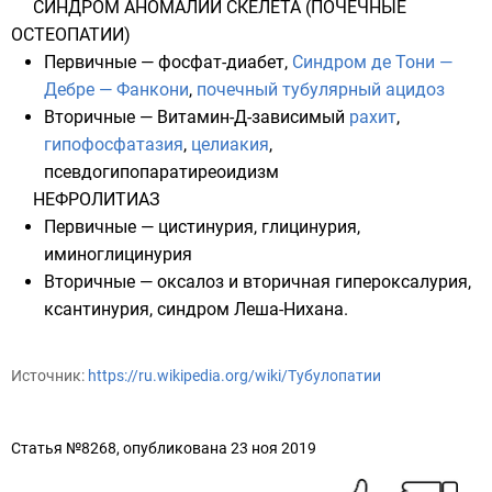
СИНДРОМ АНОМАЛИЙ СКЕЛЕТА (ПОЧЕЧНЫЕ
ОСТЕОПАТИИ)
Первичные —
фосфат-диабет
,
Синдром де Тони —
Дебре — Фанкони
,
почечный тубулярный ацидоз
Вторичные — Витамин-Д-зависимый
рахит
,
гипофосфатазия
,
целиакия
,
псевдогипопаратиреоидизм
НЕФРОЛИТИАЗ
Первичные — цистинурия, глицинурия,
иминоглицинурия
Вторичные — оксалоз и вторичная гипероксалурия,
ксантинурия,
синдром Леша-Нихана
.
Источник:
https://ru.wikipedia.org/wiki/Тубулопатии
Статья №8268, опубликована 23 ноя 2019