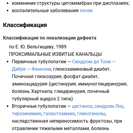
изменение структуры цитомембран при дисплазиях;
воспалительные заболевания
почек
Классификация
Классификация по локализации дефекта
по Е. Ю. Вельтищеву, 1989
ПРОКСИМАЛЬНЫЕ ИЗВИТЫЕ КАНАЛЬЦЫ
Первичные тубулопатии —
Синдром де Тони —
Дебре — Фанкони
,
глюкозаминовый диабет
,
Почечная глюкозурия
,
фосфат-диабет
,
аминоацидурия (цистинурия, иммуноглицеринурия,
болезнь Хартнапа, глицеринурия, почечный
тубулярный ацидоз 2 типа)
Вторичные тубулопатии —
цистиноз
,
синдром Лоу
,
тирозинемия
,
галактоземия
,
гликогенозы
,
наследственная непереносимость фруктозы, при
отравлении тяжелыми металлами, болезнь