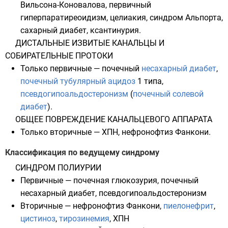
Вильсона-Коновалова, первичный
гиперпаратиреоидизм, целиакия, синдром Альпорта,
сахарный диабет, ксантинурия.
ДИСТАЛЬНЫЕ ИЗВИТЫЕ КАНАЛЬЦЫ И
СОБИРАТЕЛЬНЫЕ ПРОТОКИ
Только первичные — почечный
несахарный диабет
,
почечный тубулярный ацидоз
1 типа,
псевдогипоальдостеронизм
(
почечный солевой
диабет
).
ОБЩЕЕ ПОВРЕЖДЕНИЕ КАНАЛЬЦЕВОГО АППАРАТА
Только вторичные —
ХПН
, нефронофтиз Фанкони.
Классификация по ведущему синдрому
СИНДРОМ ПОЛИУРИИ
Первичные —
почечная глюкозурия
, почечный
несахарный диабет, псевдогипоальдостеронизм
Вторичные — нефронофтиз Фанкони,
пиелонефрит
,
цистиноз
,
тирозинемия
, ХПН