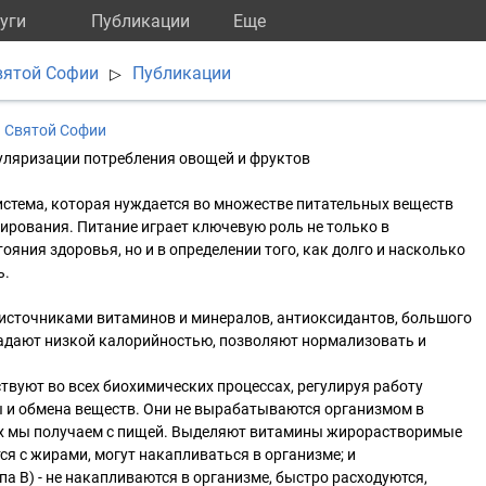
уги
Публикации
Eще
вятой Софии
Публикации
▷
 Святой Софии
пуляризации потребления овощей и фруктов
истема, которая нуждается во множестве питательных веществ
ирования. Питание играет ключевую роль не только в
яния здоровья, но и в определении того, как долго и насколько
ь.
источниками витаминов и минералов, антиоксидантов, большого
ладают низкой калорийностью, позволяют нормализовать и
вуют во всех биохимических процессах, регулируя работу
ы и обмена веществ. Они не вырабатываются организмом в
их мы получаем с пищей. Выделяют витамины жирорастворимые
ются с жирами, могут накапливаться в организме; и
а B) - не накапливаются в организме, быстро расходуются,