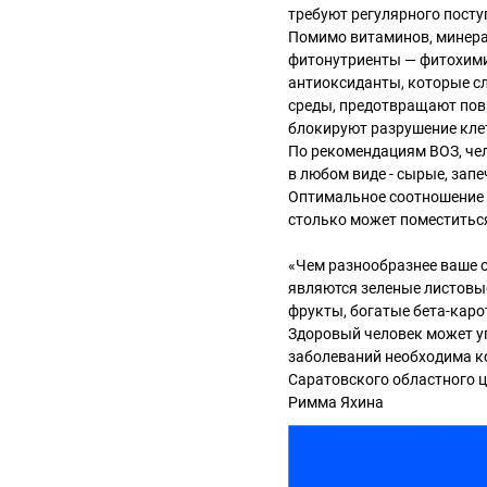
требуют регулярного посту
Помимо витаминов, минера
фитонутриенты — фитохими
антиоксиданты, которые с
среды, предотвращают пов
блокируют разрушение кле
По рекомендациям ВОЗ, чел
в любом виде - сырые, зап
Оптимальное соотношение —
столько может поместиться
«Чем разнообразнее ваше 
являются зеленые листовые
фрукты, богатые бета-каро
Здоровый человек может у
заболеваний необходима ко
Саратовского областного 
Римма Яхина