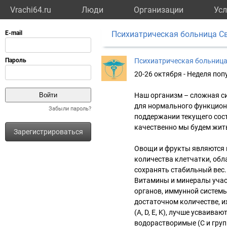
Vrachi64.ru
Люди
Организации
Усл
Психиатрическая больница С
Психиатрическая больница
20-26 октября - Неделя по
Наш организм – сложная с
для нормального функцион
Забыли пароль?
поддержании текущего состо
качественно мы будем жит
Зарегистрироваться
Овощи и фрукты являются 
количества клетчатки, об
сохранять стабильный вес.
Витамины и минералы участ
органов, иммунной систем
достаточном количестве, 
(A, D, E, K), лучше усваива
водорастворимые (C и групп