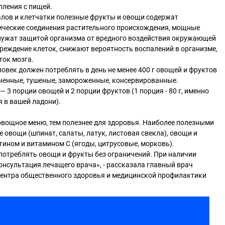
пления с пищей.
лов и клетчатки полезные фрукты и овощи содержат
ческие соединения растительного происхождения, мощные
лужат защитой организма от вредного воздействия окружающей
реждение клеток, снижают вероятность воспалений в организме,
ток мозга.
овек должен потреблять в день не менее 400 г овощей и фруктов
еченные, тушеные, замороженные, консервированные.
 3 порции овощей и 2 порции фруктов (1 порция - 80 г, именно
 в вашей ладони).
овощное меню, тем полезнее для здоровья. Наиболее полезными
 овощи (шпинат, салаты, латук, листовая свекла), овощи и
тином и витамином С (ягоды, цитрусовые, морковь).
потреблять овощи и фрукты без ограничений. При наличии
нсультация лечащего врача», - рассказала главный врач
центра общественного здоровья и медицинской профилактики