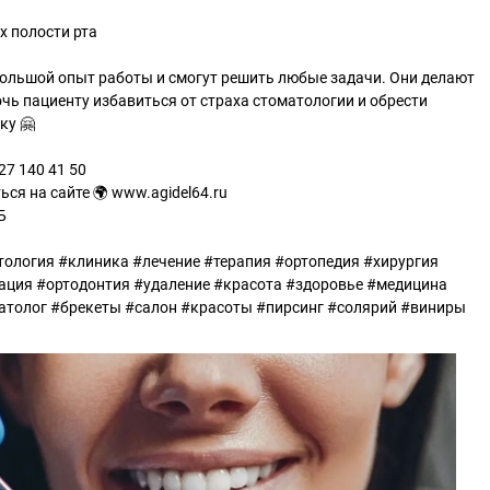
х полости рта
ольшой опыт работы и смогут решить любые задачи. Они делают
чь пациенту избавиться от страха стоматологии и обрести
ку 🤗
27 140 41 50
ся на сайте 🌍 www.agidel64.ru
Б
тология #клиника #лечение #терапия #ортопедия #хирургия
ация #ортодонтия #удаление #красота #здоровье #медицина
атолог #брекеты #салон #красоты #пирсинг #солярий #виниры