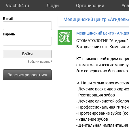
Vrachi64.ru
Люди
Организации
Усл
Медицинский центр «Агидель
Медицинский центр «Агиде
СТОМАТОЛОГИЯ “Агидель” 🦷
В отделении есть Компьюте
КТ-снимок необходим паци
Забыли пароль?
стоматологических манипу
Это совершенно безопасно 
Зарегистрироваться
⠀
🔹 Наши стоматологические
- Лечение всех видов карие
- Реставрация зубов
- Лечение слизистой оболоч
- Профессиональная гигиен
- Протезирование зубов (ко
- Удаление зубов
- Дентальная имплантация