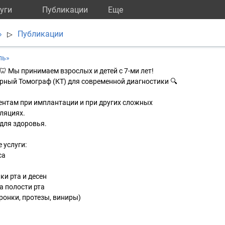
уги
Публикации
Eще
»
Публикации
▷
ль»
 Мы принимаем взрослых и детей с 7-ми лет!
рный Томограф (КТ) для современной диагностики 🔍
ентам при имплантации и при других сложных
ляциях.
для здоровья.
 услуги:
са
ки рта и десен
а полости рта
ронки, протезы, виниры)