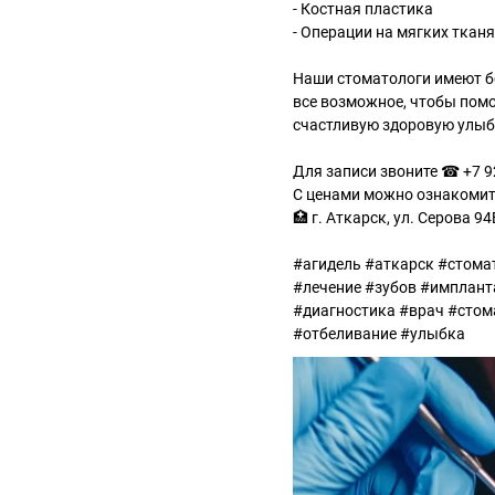
- Костная пластика
- Операции на мягких тканя
Наши стоматологи имеют б
все возможное, чтобы помо
счастливую здоровую улыб
⠀
Для записи звоните ☎ +7 9
С ценами можно ознакомить
🏥 г. Аткарск, ул. Серова 94
#агидель #аткарск #стома
#лечение #зубов #имплант
#диагностика #врач #стом
#отбеливание #улыбка