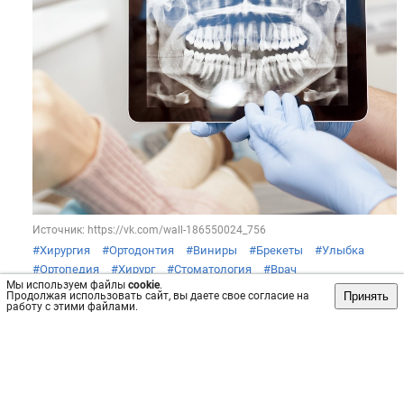
Источник: https://vk.com/wall-186550024_756
#Хирургия
#Ортодонтия
#Виниры
#Брекеты
#Улыбка
#Ортопедия
#Хирург
#Стоматология
#Врач
Мы используем файлы
cookie
.
#Стоматология
#Здоровье
#Медицина
Принять
Продолжая использовать сайт, вы даете свое согласие на
работу с этими файлами.
Пост
№4340
, опубликован
8 сен 2023
Сохранить
интересно
/
не интересно