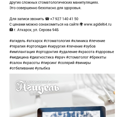
других сложных стоматологических манипуляциях.
Это совершенно безопасно для здоровья.
Для записи звонить ☎ +7 927 140 41 50
С ценами можно ознакомиться на сайте 🌍 www.agidel64.ru
🏥 г. Аткарск, ул. Серова 94Б
#агидель #аткарск #стоматология #клиника #лечение
#терапия #ортопедия #хирургия #лечение #зубов
#имплантация #ортодонтия #удаление #красота #здоровье
#медицина #диагностика #врач #стоматолог #брекеты
#салон #красоты #пирсинг #солярий #виниры
#отбеливание #улыбка