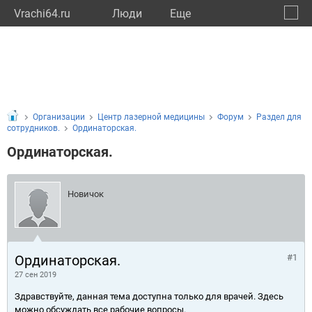
Vrachi64.ru
Люди
Eще
🔔
Сарат
🔍
Организации
Центр лазерной медицины
Форум
Раздел для
сотрудников.
Ординаторская.
Ординаторская.
Новичок
Ординаторская.
#1
27 сен 2019
Здравствуйте, данная тема доступна только для врачей. Здесь
можно обсуждать все рабочие вопросы.