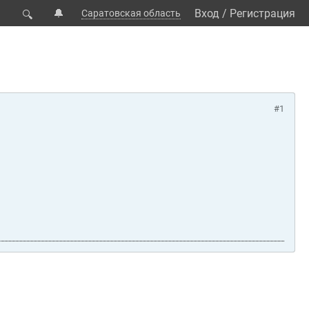
🔔
Вход
/
Регистрация
Саратовская область
🔍
#1