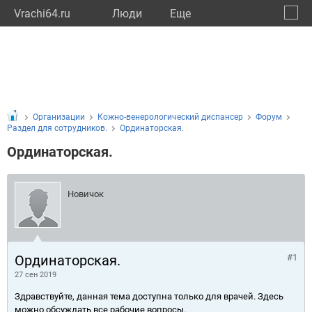
Vrachi64.ru
Люди
Eще
🔔
Сарат
🔍
Организации
Кожно-венерологический диспансер
Форум
Раздел для сотрудников.
Ординаторская.
Ординаторская.
Новичок
Ординаторская.
#1
27 сен 2019
Здравствуйте, данная тема доступна только для врачей. Здесь
можно обсуждать все рабочие вопросы.