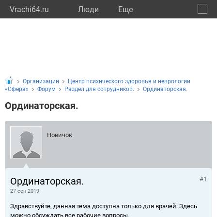
Vrachi64.ru
Люди
Eще
🔔
Сарат
🔍
Организации
Центр психического здоровья и неврологии
«Сфера»
Форум
Раздел для сотрудников.
Ординаторская.
Ординаторская.
Новичок
Ординаторская.
#1
27 сен 2019
Здравствуйте, данная тема доступна только для врачей. Здесь
можно обсуждать все рабочие вопросы.