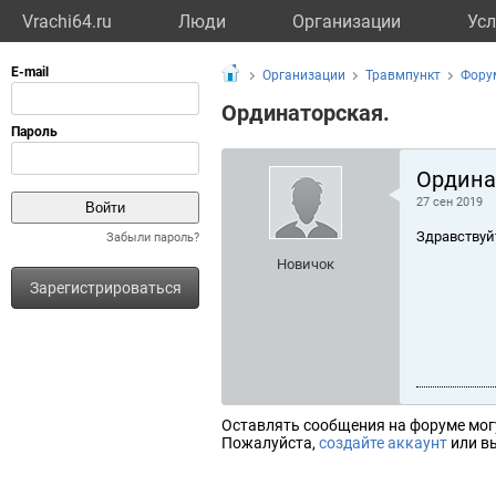
Vrachi64.ru
Люди
Организации
Усл
Организации
Травмпункт
Фору
Ординаторская.
Ордина
27 сен 2019
Здравствуй
Забыли пароль?
Новичок
Зарегистрироваться
Оставлять сообщения на форуме мог
Пожалуйста,
создайте аккаунт
или вы