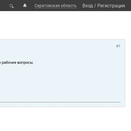
🔔
Вход
/
Регистрация
Саратовская область
🔍
#1
е рабочие вопросы.