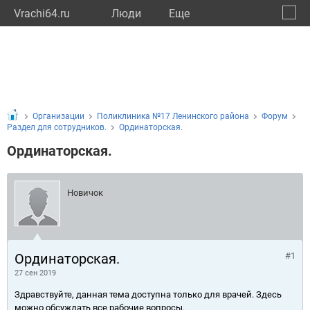
Vrachi64.ru
Люди
Eще
🔔
Сарат
🔍
Организации
Поликлиника №17 Ленинского района
Форум
Раздел для сотрудников.
Ординаторская.
Ординаторская.
Новичок
Ординаторская.
#1
27 сен 2019
Здравствуйте, данная тема доступна только для врачей. Здесь
можно обсуждать все рабочие вопросы.