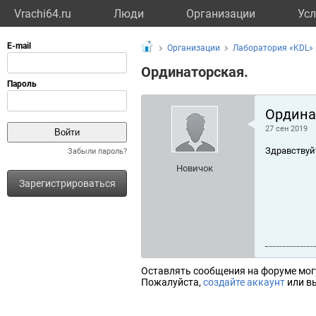
Vrachi64.ru
Люди
Организации
Усл
Организации
Лаборатория «KDL»
Ординаторская.
Ордина
27 сен 2019
Здравствуй
Забыли пароль?
Новичок
Зарегистрироваться
Оставлять сообщения на форуме мог
Пожалуйста,
создайте аккаунт
или вы