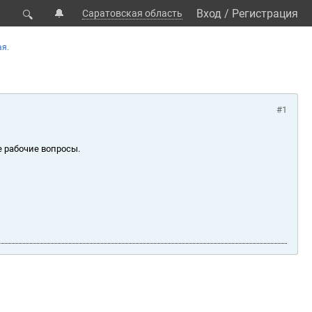
🔔
Вход
/
Регистрация
Саратовская область
🔍
я.
#1
е рабочие вопросы.