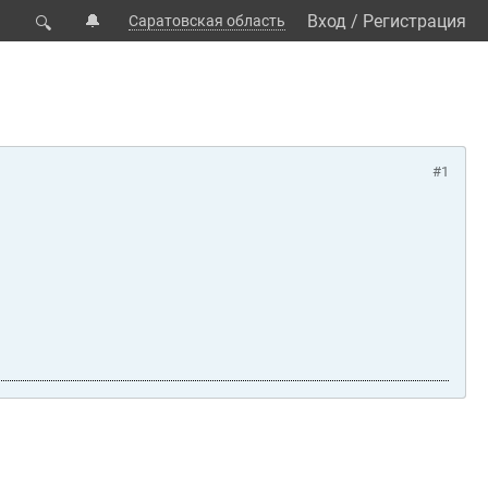
🔔
Вход
/
Регистрация
Саратовская область
🔍
#1