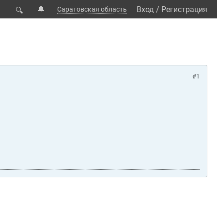
🔔
Вход
/
Регистрация
Саратовская область
🔍
#1