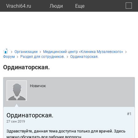
Vrachi64.ru
Люди
Eще
🔔
Сарат
🔍
Организации
Медицинский центр «Клиника Музалевского»
Форум
Раздел для сотрудников.
Ординаторская.
Ординаторская.
Новичок
Ординаторская.
#1
27 сен 2019
Здравствуйте, данная тема доступна только для врачей. Здесь
можно обсуждать все рабочие вопросы.