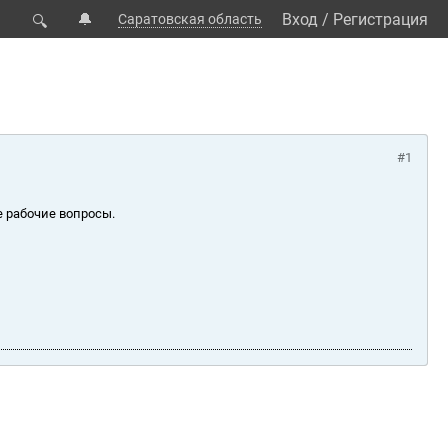
🔔
Вход
/
Регистрация
Саратовская область
🔍
#1
е рабочие вопросы.