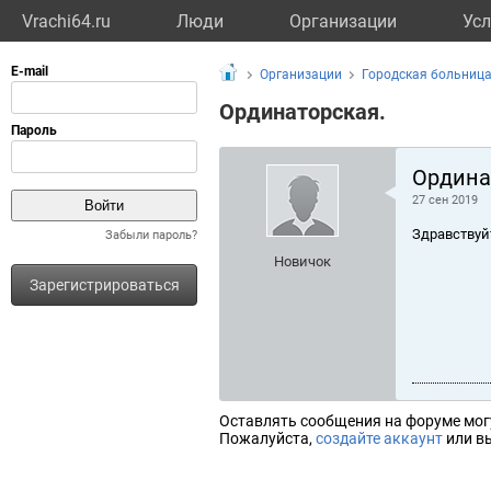
Vrachi64.ru
Люди
Организации
Усл
Организации
Городская больниц
Ординаторская.
Ордина
27 сен 2019
Здравствуй
Забыли пароль?
Новичок
Зарегистрироваться
Оставлять сообщения на форуме мог
Пожалуйста,
создайте аккаунт
или вы