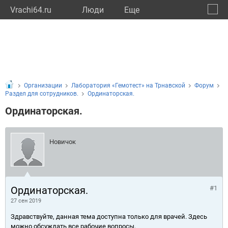
Vrachi64.ru
Люди
Eще
🔔
Сарат
🔍
Организации
Лаборатория «Гемотест» на Трнавской
Форум
Раздел для сотрудников.
Ординаторская.
Ординаторская.
Новичок
Ординаторская.
#1
27 сен 2019
Здравствуйте, данная тема доступна только для врачей. Здесь
можно обсуждать все рабочие вопросы.