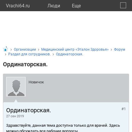
Vrachi64.ru
Люди
Eще
🔔
Сарат
🔍
Организации
Медицинский центр «Эталон Здоровья»
Форум
Раздел для сотрудников.
Ординаторская.
Ординаторская.
Новичок
Ординаторская.
#1
27 сен 2019
Здравствуйте, данная тема доступна только для врачей. Здесь
можно обсуждать все рабочие вопросы.