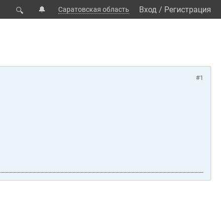
🔔
Вход
/
Регистрация
Саратовская область
🔍
#1