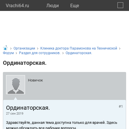
Vrachi64.ru
Люди
Eще
🔔
Сарат
🔍
Организации
Клиника доктора Парамонова на Технической
Форум
Раздел для сотрудников.
Ординаторская.
Ординаторская.
Новичок
Ординаторская.
#1
27 сен 2019
Здравствуйте, данная тема доступна только для врачей. Здесь
можно обсуждать все рабочие вопросы.