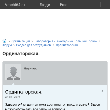
Vrachi64.ru
Люди
Eще
🔔
Сарат
🔍
Организации
Лаборатория «Геномед» на Большой Горной
Форум
Раздел для сотрудников.
Ординаторская.
Ординаторская.
Новичок
Ординаторская.
#1
27 сен 2019
Здравствуйте, данная тема доступна только для врачей. Здесь
можно обсуждать все рабочие вопросы.