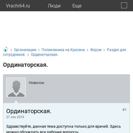
Vrachi64.ru
Люди
Eще
🔔
Сарат
🔍
Организации
Поликлиника на Красина
Форум
Раздел для
сотрудников.
Ординаторская.
Ординаторская.
Новичок
Ординаторская.
#1
27 сен 2019
Здравствуйте, данная тема доступна только для врачей. Здесь
можно обсуждать все рабочие вопросы.