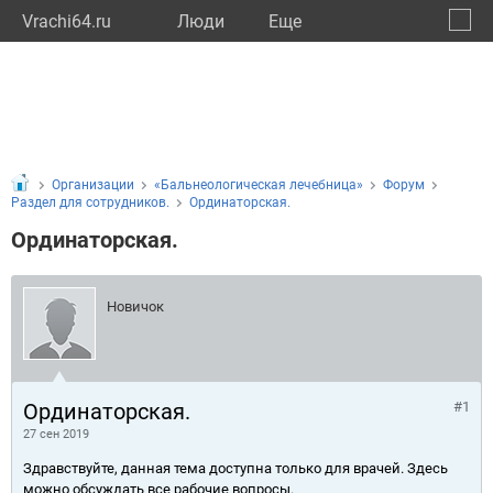
Vrachi64.ru
Люди
Eще
🔔
Сарат
🔍
Организации
«Бальнеологическая лечебница»
Форум
Раздел для сотрудников.
Ординаторская.
Ординаторская.
Новичок
Ординаторская.
#1
27 сен 2019
Здравствуйте, данная тема доступна только для врачей. Здесь
можно обсуждать все рабочие вопросы.