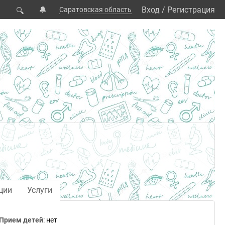
🔔
Вход
/
Регистрация
Саратовская область
🔍
ции
Услуги
Прием детей
: нет