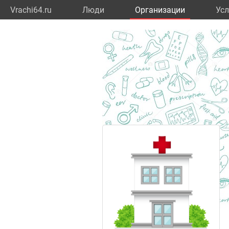
Vrachi64.ru
Люди
Организации
Усл