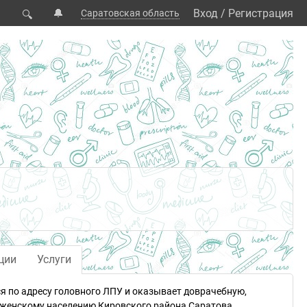
🔔
Вход
/
Регистрация
Саратовская область
🔍
ции
Услуги
я по адресу головного ЛПУ и оказывает доврачебную,
женскому населению Кировского района Саратова.