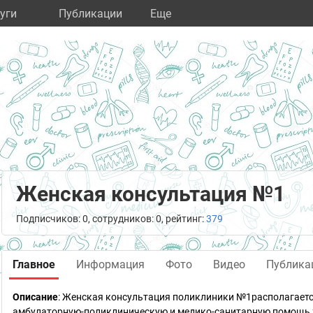
уги
Публикации
Eще
Женская консультация №1
Подписчиков: 0, сотрудников: 0, рейтинг:
379
Главное
Информация
Фото
Видео
Публика
Описание
: Женская консультация поликлиники №1располагаетс
амбулаторную-поликлиническую и медико-санитарную помощь 