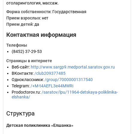
отоларингология, массаж.
Форма собственности
: Государственная
Прием взрослых
: нет
Прием детей
: да
Контактная информация
Телефоны
(8452) 37-29-53
Страницы в интернете
Веб-сайт
:
http://www.sargp9.medportal.saratov.gov.ru
ВКонтакте
:
/club209377485
Одноклассники
:
/group/70000001317540
Telegram
:
/+M-t4AEFL3e44MWRi
Prodoctorov.ru
:
/saratov/lpu/11964-detskaya-poliklinika-
elshanka/
Структура
Детская поликлиника «Елшанка»