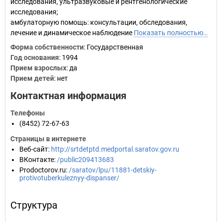
исследования, ультразвуковые и рентгенологические
исследования;
амбулаторную помощь: консультации, обследования,
лечение и динамическое наблюдение
Показать полностью…
Форма собственности
: Государственная
Год основания
:
1994
Прием взрослых
: да
Прием детей
: нет
Контактная информация
Телефоны
(8452) 72-67-63
Страницы в интернете
Веб-сайт
:
http://srtdetptd.medportal.saratov.gov.ru
ВКонтакте
:
/public209413683
Prodoctorov.ru
:
/saratov/lpu/11881-detskiy-
protivotuberkuleznyy-dispanser/
Структура