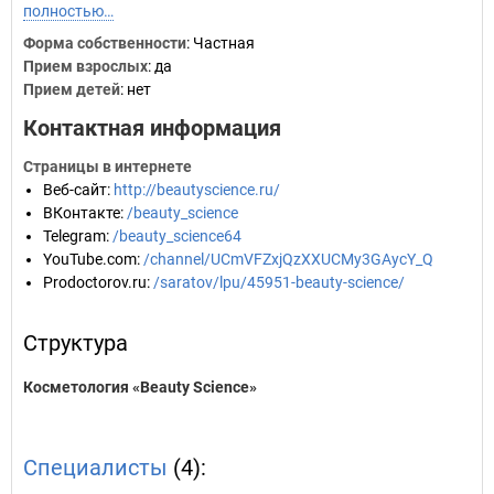
полностью…
Форма собственности
: Частная
Прием взрослых
: да
Прием детей
: нет
Контактная информация
Страницы в интернете
Веб-сайт
:
http://beautyscience.ru/
ВКонтакте
:
/beauty_science
Telegram
:
/beauty_science64
YouTube.com
:
/channel/UCmVFZxjQzXXUCMy3GAycY_Q
Prodoctorov.ru
:
/saratov/lpu/45951-beauty-science/
Структура
Косметология «Beauty Science»
Специалисты
(4):