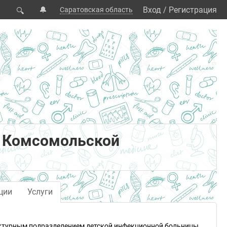
🔔
Вход
/
Регистрация
Саратовская область
🔍
а Комсомольской
ции
Услуги
руктурным подразделением детской инфекционной больницы