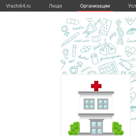
Vrachi64.ru
Люди
Организации
Усл