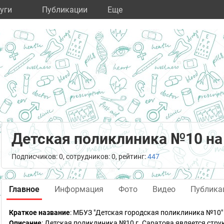
уги
Публикации
Eще
Детская поликлиника №10 н
Подписчиков: 0, сотрудников: 0, рейтинг:
447
Главное
Информация
Фото
Видео
Публика
Краткое название
:
МБУЗ "Детская городская поликлиника №10"
Описание
: Детская поликлиника №10 г. Саратова является ст