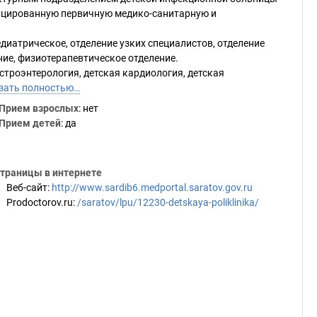
ицированную первичную медико-санитарную и
едиатрическое, отделение узких специалистов, отделение
ие, физиотерапевтическое отделение.
строэнтерология, детская кардиология, детская
зать полностью…
Прием взрослых
: нет
Прием детей
: да
траницы в интернете
Веб-сайт
:
http://www.sardib6.medportal.saratov.gov.ru
Prodoctorov.ru
:
/saratov/lpu/12230-detskaya-poliklinika/