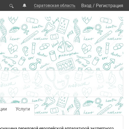
🔔
Вход
/
Регистрация
Саратовская область
🔍
ции
Услуги
 оснащена передовой европейской аппаратурой экспертного