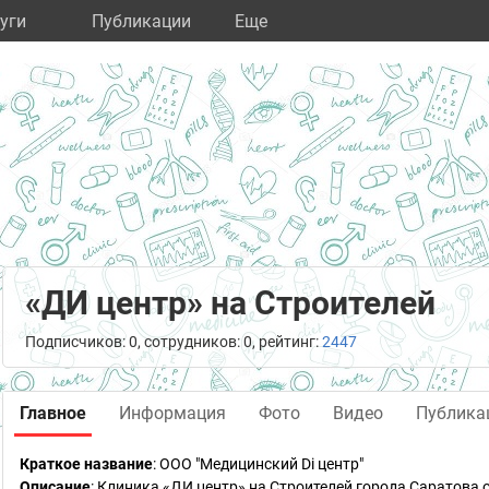
уги
Публикации
Eще
«ДИ центр» на Строителей
Подписчиков: 0, сотрудников: 0, рейтинг:
2447
Главное
Информация
Фото
Видео
Публика
Краткое название
:
ООО "Медицинский Di центр"
Описание
: Клиника «ДИ центр» на Строителей города Саратова