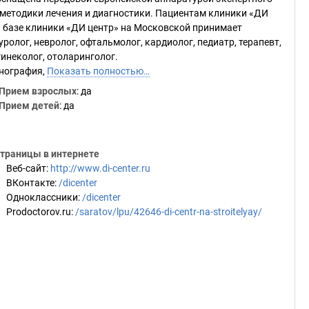
методики лечения и диагностики. Пациентам клиники «ДИ
а базе клиники «ДИ центр» на Московской принимает
ролог, невролог, офтальмолог, кардиолог, педиатр, терапевт,
гинеколог, отоларинголог.
енография,
Показать полностью…
Прием взрослых
: да
Прием детей
: да
траницы в интернете
Веб-сайт
:
http://www.di-center.ru
ВКонтакте
:
/dicenter
Одноклассники
:
/dicenter
Prodoctorov.ru
:
/saratov/lpu/42646-di-centr-na-stroitelyay/