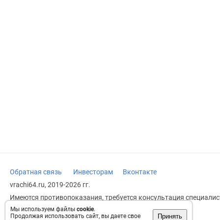
Обратная связь
Инвесторам
Вконтакте
vrachi64.ru, 2019-2026 гг.
Имеются противопоказания, требуется консультация специалист
заменяет прием врача.
Мы используем файлы
cookie
.
Принять
Продолжая использовать сайт, вы даете свое
Возрастное ограничение: 18+