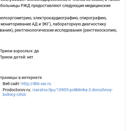
й больницы РЖД предоставляют следующие медицинские
(велоэргометрию, электрокардиографию, спирографию,
мониторивание АД и ЭКГ), лабораторную диагностику
ания), рентгенологические исследования (рентгеноскопию,
Прием взрослых
: да
Прием детей
: нет
траницы в интернете
Веб-сайт
:
http://dkb-sar.ru
Prodoctorov.ru
:
/saratov/lpu/10905-poliklinika-2-dorozhnoy-
bolnicy-rzhd/