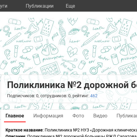
уги
Публикации
Eще
Поликлиника №2 дорожной 
Подписчиков: 0, сотрудников: 0, рейтинг:
462
Главное
Информация
Фото
Видео
Публика
Краткое название
:
Поликлиника №2 НУЗ «Дорожная клиническая
Описание
: Поликлиника №2 дорожной больницы РЖД Саратова 