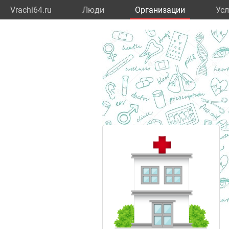
Vrachi64.ru
Люди
Организации
Усл