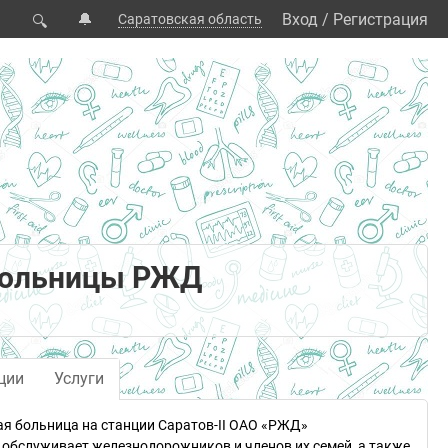
🔔
Вход
/
Регистрация
Саратовская область
🔍
больницы РЖД
ции
Услуги
 больница на станции Саратов-II ОАО «РЖД»
обслуживает железнодорожников и членов их семей, а также