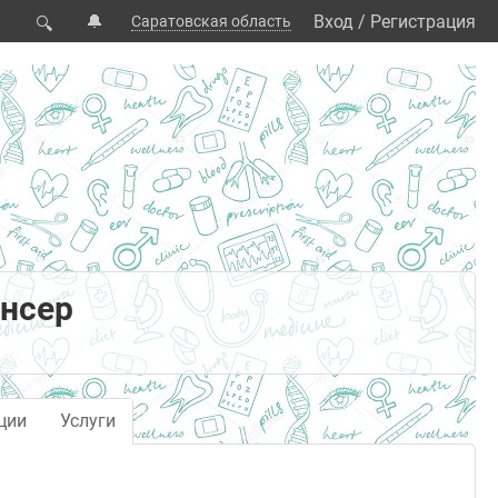
🔔
Вход
/
Регистрация
Саратовская область
🔍
ансер
ции
Услуги