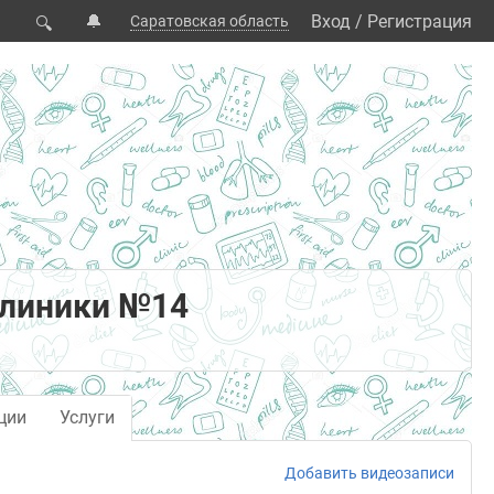
🔔
Вход
/
Регистрация
Саратовская область
🔍
клиники №14
ции
Услуги
Добавить видеозаписи