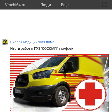
Vrachi64.ru
Люди
Eще
🔔
Сарат
🔍
Скорая медицинская помощь
Итоги работы ГУЗ "СОССМП" в цифрах