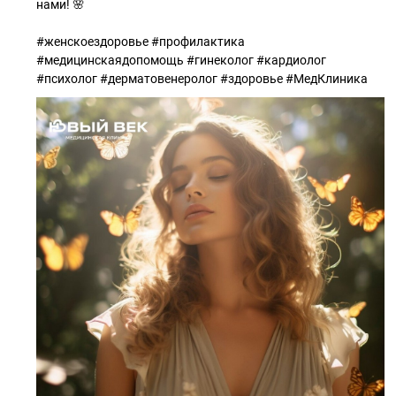
нами! 🌸
#женскоездоровье #профилактика
#медицинскаядопомощь #гинеколог #кардиолог
#психолог #дерматовенеролог #здоровье #МедКлиника