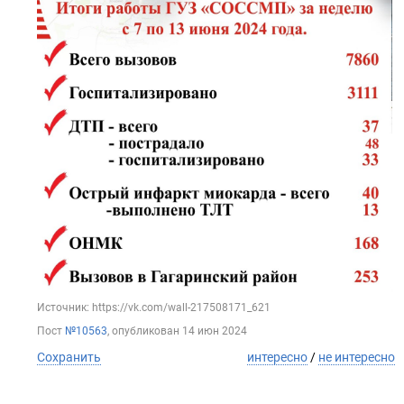
Источник: https://vk.com/wall-217508171_621
Пост
№10563
, опубликован
14 июн 2024
Сохранить
интересно
/
не интересно