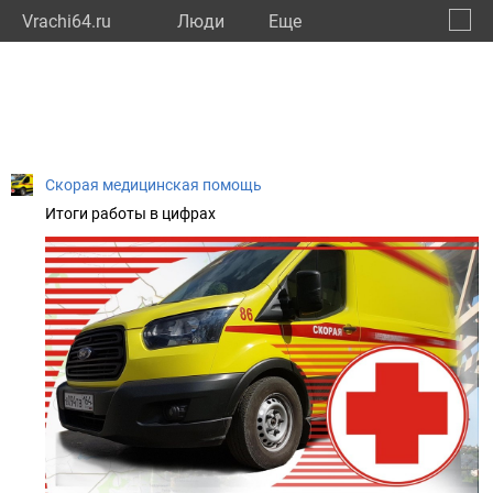
Vrachi64.ru
Люди
Eще
🔔
Сарат
🔍
Скорая медицинская помощь
Итоги работы в цифрах