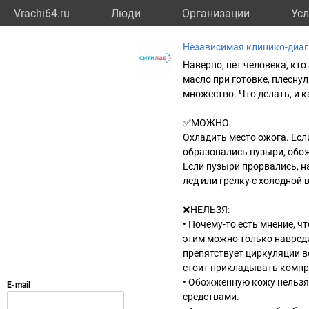
Vrachi64.ru
Люди
Организации
Усл
Независимая клинико-диаг
Наверно, нет человека, кто
масло при готовке, плеснул
множество. Что делать, и 
✅МОЖНО:
Охладить место ожога. Есл
образовались пузыри, обож
Если пузыри прорвались, н
лед или грелку с холодной 
❌НЕЛЬЗЯ:
• Почему-то есть мнение, 
этим можно только навреди
препятствует циркуляции в
стоит прикладывать компр
• Обожженную кожу нельзя
средствами.