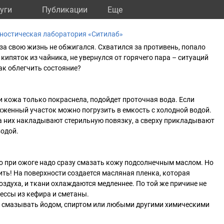
уги
Публикации
Eще
ностическая лаборатория «Ситилаб»
 за свою жизнь не обжигался. Схватился за противень, попало
 кипяток из чайника, не увернулся от горячего пара – ситуаций
как облегчить состояние?
и кожа только покраснела, подойдет проточная вода. Если
женный участок можно погрузить в емкость с холодной водой.
а них накладывают стерильную повязку, а сверху прикладывают
водой.
что при ожоге надо сразу смазать кожу подсолнечным маслом. Но
ть! На поверхности создается масляная пленка, которая
оздуха, и ткани охлаждаются медленнее. По той же причине не
ессы из кефира и сметаны.
 смазывать йодом, спиртом или любыми другими химическими