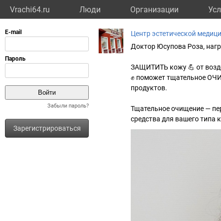
Vrachi64.ru
Люди
Организации
Усл
Центр эстетической медиц
Доктор Юсупова Роза, наг
ЗАЩИТИТЬ кожу 💪 от возд
✊ поможет тщательное ОЧ
продуктов.
Забыли пароль?
Тщательное очищение — пе
средства для вашего типа 
Зарегистрироваться