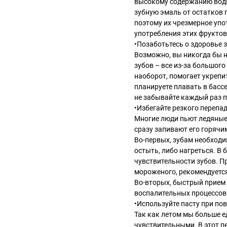
высокому содержанию воды
зубную эмаль от остатков 
поэтому их чрезмерное упо
употребления этих фруктов
•Позаботьтесь о здоровье 
Возможно, вы никогда бы н
зубов – все из-за большого
наоборот, помогает укрепи
планируете плавать в бассе
не забывайте каждый раз п
•Избегайте резкого перепа
Многие люди пьют ледяные
сразу запивают его горячи
Во-первых, зубам необходим
остыть, либо нагреться. В
чувствительности зубов. П
мороженого, рекомендуется
Во-вторых, быстрый прием
воспалительных процессов 
•Используйте пасту при по
Так как летом мы больше е
чувствительными. В этот п