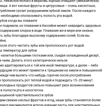
. Некислое яблоко и морковь хорошо очищают (механически)
пищи. А вот кислые фрукты и цитрусовые – очень кислотные,
требление грозит разрушением зубной эмали. После каждого
 необходимо ополаскивать полость рта водой.
зубов когда вы плаваете
е подумали, но плавание в бассейне может навредить здоровью
 содержания хлорки в воде. Плавание же в море или океане,
ть зубы благодаря высокому содержанию солей. Если вы
йне,
осле этого чистить зубы или прополоскать рот водой.
да температур для зубов
 напитки большими глотками или, съедая охлажденный десерт,
м чаем. Делать этого категорически нельзя.
о адаптироваться к той или иной температуре, а далее – либо
 будущем это может привести к трещинам на эмали и повышенной
режде чем выпить что-нибудь горячее после употребления
 прополоскать рот теплой водой и подождать 15−20 минут.
 холодных продуктов сильно повышает риск возникновения
в полости рта и носоглотки.
вышенной чувствительности зубов
дим свежих кислых фруктов и ягод, наши зубы становятся более
ериод рекомендуется использование пасты для чувствительных