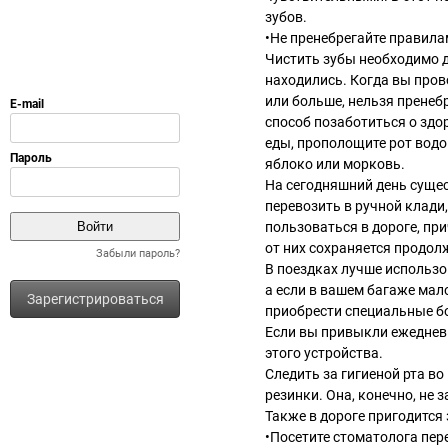
зубов.
•Не пренебрегайте правила
Чистить зубы необходимо д
находились. Когда вы пров
или больше, нельзя пренеб
способ позаботиться о здо
еды, прополощите рот водо
яблоко или морковь.
На сегодняшний день суще
перевозить в ручной клади
пользоваться в дороге, пр
от них сохраняется продол
Забыли пароль?
В поездках лучше использ
а если в вашем багаже мал
Зарегистрироваться
приобрести специальные б
Если вы привыкли ежеднев
этого устройства.
Следить за гигиеной рта в
резинки. Она, конечно, не 
Также в дороге пригодится 
•Посетите стоматолога пер