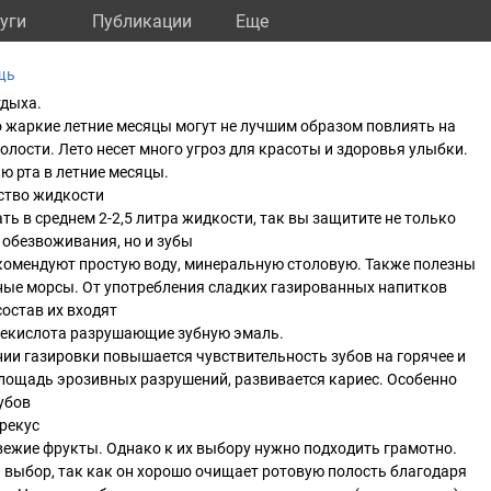
уги
Публикации
Eще
щь
тдыха.
то жаркие летние месяцы могут не лучшим образом повлиять на
олости. Лето несет много угроз для красоты и здоровья улыбки.
ю рта в летние месяцы.
ство жидкости
ть в среднем 2-2,5 литра жидкости, так вы защитите не только
т обезвоживания, но и зубы
екомендуют простую воду, минеральную столовую. Также полезны
ные морсы. От употребления сладких газированных напитков
состав их входят
глекислота разрушающие зубную эмаль.
ии газировки повышается чувствительность зубов на горячее и
лощадь эрозивных разрушений, развивается кариес. Особенно
убов
рекус
вежие фрукты. Однако к их выбору нужно подходить грамотно.
 выбор, так как он хорошо очищает ротовую полость благодаря