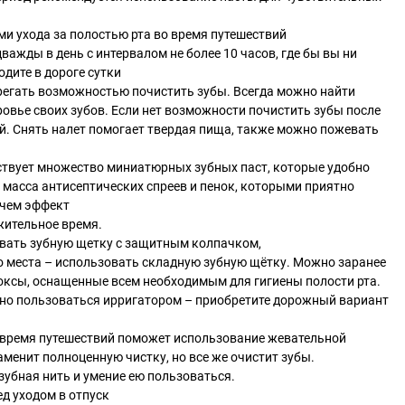
ми ухода за полостью рта во время путешествий
важды в день с интервалом не более 10 часов, где бы вы ни
одите в дороге сутки
регать возможностью почистить зубы. Всегда можно найти
ровье своих зубов. Если нет возможности почистить зубы после
й. Снять налет помогает твердая пища, также можно пожевать
ствует множество миниатюрных зубных паст, которые удобно
, масса антисептических спреев и пенок, которыми приятно
ичем эффект
жительное время.
овать зубную щетку с защитным колпачком,
о места – использовать складную зубную щётку. Можно заранее
оксы, оснащенные всем необходимым для гигиены полости рта.
но пользоваться ирригатором – приобретите дорожный вариант
о время путешествий поможет использование жевательной
заменит полноценную чистку, но все же очистит зубы.
зубная нить и умение ею пользоваться.
ед уходом в отпуск