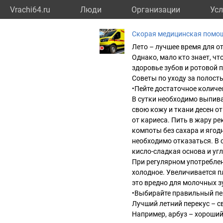
Vrachi64.ru
Люди
Организации
Усл
Скорая медицинская помо
Лето – лучшее время для о
Однако, мало кто знает, ч
здоровье зубов и ротовой п
Советы по уходу за полость
•Пейте достаточное количе
В сутки необходимо выпива
свою кожу и ткани десен о
от кариеса. Пить в жару р
компоты без сахара и ягод
необходимо отказаться. В 
кисло-сладкая основа и у
При регулярном употреблен
холодное. Увеличивается п
это вредно для молочных з
•Выбирайте правильный пе
Лучший летний перекус – с
Например, арбуз – хороший