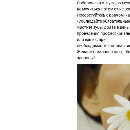
Собираясь в отпуск, за ме
не мучиться потом от не в
Посоветуйтесь с врачом, ка
•Соблюдайте обязательные 
Чистите зубы 2 раза в ден
проведения профессиональн
или ершик, при
необходимости – ополаскив
Желаем вам солнечных, тёп
здоровы!