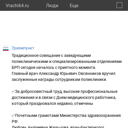
Vrachi64.ru
Люди
Eще
🔔
Сарат
🔍
Травмпункт
Традиционное совещание с заведующими
поликлиническими и специализированными отделениями
БРП сегодня началось с приятного момента.
Главный врач Александр Юрьевич Овсянников вручил
заслуженные награды сотрудникам поликлиники.
✅За добросовестный труд, высокие профессиональные
достижения и в связи с Днем медицинского работника,
который праздновался недавно, отмечены
✅Почетными грамотами Министерства здравоохранения
РФ:
Любовь Андреевна Жильцова, врач-бактериолог,