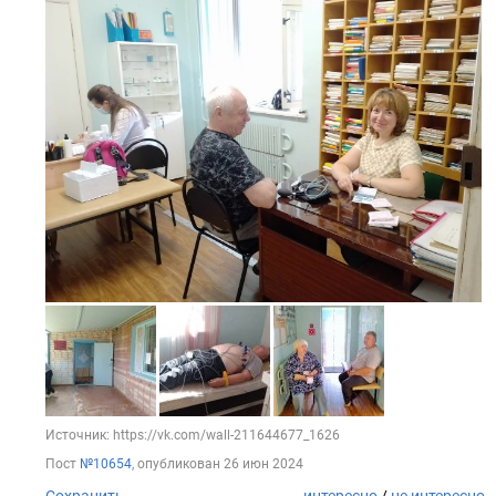
Источник: https://vk.com/wall-211644677_1626
Пост
№10654
, опубликован
26 июн 2024