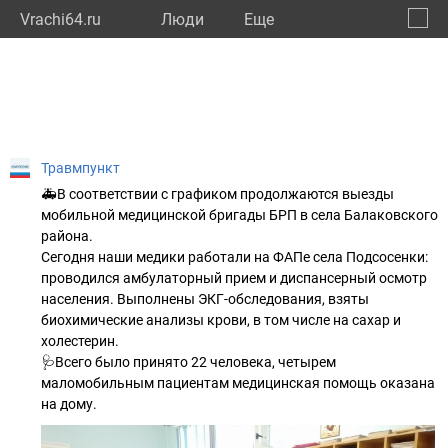
Vrachi64.ru
Люди
Eще
🔔
Сарат
🔍
Травмпункт
🚑В соответствии с графиком продолжаются выезды
мобильной медицинской бригады БРП в села Балаковского
района.
Сегодня наши медики работали на ФАПе села Подсосенки:
проводился амбулаторный прием и диспансерный осмотр
населения. Выполнены ЭКГ-обследования, взяты
биохимические анализы крови, в том числе на сахар и
холестерин.
🩺Всего было принято 22 человека, четырем
маломобильным пациентам медицинская помощь оказана
на дому.