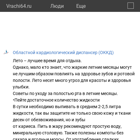
Vrachi64.ru
Люди
Eще
🔔
Сарат
🔍
Областной кардиологический диспансер (ОККД)
Лето – лучшее время для отдыха.
Однако, мало кто знает, что жаркие летние месяцы могут
не лучшим образом повлиять на здоровье зубов и ротовой
полости. Лето несет много угроз для красоты и здоровья
улыбки.
Советы по уходу за полостью рта в летние месяцы.
•Пейте достаточное количество жидкости
В сутки необходимо выпивать в среднем 2-2,5 литра
жидкости, так вы защитите не только свою кожу и ткани
десен от обезвоживания, но и зубы
от кариеса. Пить в жару рекомендуют простую воду,
минеральную столовую. Также полезны компоты без
сахара и ягодные морсы. От употребления сладких