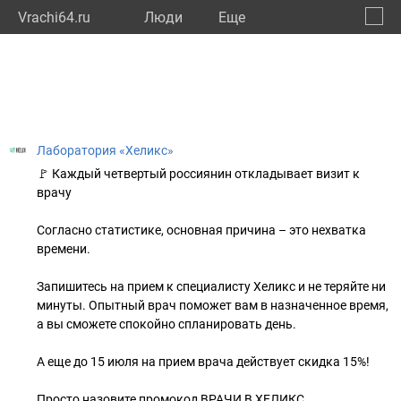
Vrachi64.ru
Люди
Eще
🔔
Сарат
🔍
Лаборатория «Хеликс»
🚩 Каждый четвертый россиянин откладывает визит к
врачу
Согласно статистике, основная причина – это нехватка
времени.
Запишитесь на прием к специалисту Хеликс и не теряйте ни
минуты. Опытный врач поможет вам в назначенное время,
а вы сможете спокойно спланировать день.
А еще до 15 июля на прием врача действует скидка 15%!
Просто назовите промокод ВРАЧИ В ХЕЛИКС