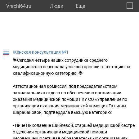
Vrachi64.ru
Люди
Eще
🔔
Сарат
🔍
Женская консультация №1
🌟Сегодня четыре наших сотрудника среднего
медицинского персонала успешно прошли аттестацию на
квалификационную категорию! 🌟
Аттестационная комиссия, под председательством
замначальника отдела по обеспечению организации
оказания медицинской помощи ГКУ СО «Управление по
организации оказания медицинской помощи» Татьяны
Шарабановой, подтвердила высшую категорию:
- Нине Николаевне Шиблевой, старшей медицинской сестре
отделения организации медицинской помощи
несовершеннолетним в образовательных организациях