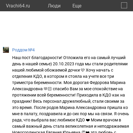
Vrachi64.ru
Люди
Eще
🔔
Сарат
🔍
Роддом №4
Наш пост благодарности! Отложила его на самый лучший
день в нашей семье) 20.10.2023 года мы стали родителями
нашей любимой обожаемой дочки 🩷 Хочу начать с
отделения КДО, в котором я стояла на учете все три
триместра беременности. Моя дорогая Федорова Марина
Александровна 🫶🏻 спасибо Вам за мое спокойствие на
протяжении всей беременности! Приходила в КДО как на
праздник! Весь персонал дружелюбный, стали своими за
это время. После родов Марина Александровна пришла ко
мне в палату, поздравила и до сих пор мы на связи. Я очень
рада, что выбрала вас любимое КДО ❤️ Моим врачом в
самый важный день стала великолепная и неподражаемая
Новогординская Евгения Юрьевна 👏❤️ это любовь с