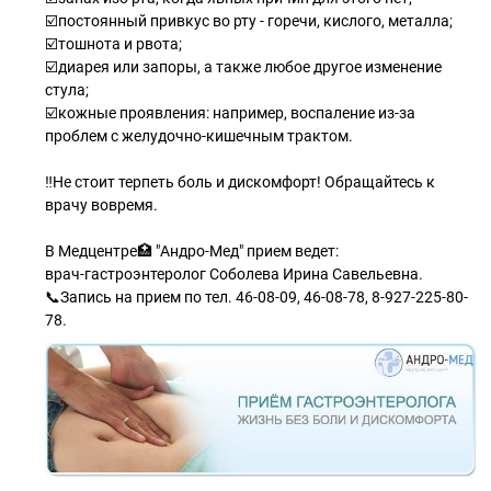
☑️постоянный привкус во рту - горечи, кислого, металла;
☑️тошнота и рвота;
☑️диарея или запоры, а также любое другое изменение
стула;
☑️кожные проявления: например, воспаление из-за
проблем c желудочно-кишечным трактом.
‼Не стоит терпеть боль и дискомфорт! Обращайтесь к
врачу вовремя.
В Медцентре🏥 "Андро-Мед" прием ведет:
врач-гастроэнтеролог Соболева Ирина Савельевна.
📞Запись на прием по тел. 46-08-09, 46-08-78, 8-927-225-80-
78.