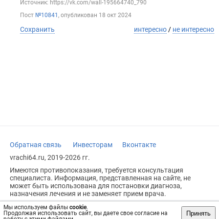
Источник: https://vk.com/wall-195664740_790
Пост
№10841
, опубликован
18 окт 2024
Сохранить
интересно
/
не интересно
Обратная связь
Инвесторам
Вконтакте
vrachi64.ru, 2019-2026 гг.
Имеются противопоказания, требуется консультация
специалиста. Информация, представленная на сайте, не
может быть использована для постановки диагноза,
назначения лечения и не заменяет прием врача.
Возрастное ограничение: 18+
Мы используем файлы
cookie
.
Принять
Продолжая использовать сайт, вы даете свое согласие на