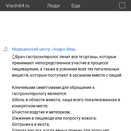
Vrachi64.ru
Люди
Eще
🔔
Сарат
🔍
Медицинский центр «Андро-Мед»
👆Врач-гастроэнтеролог лечит все те органы, которые
принимают непосредственное участие в процессе
пищеварения, а также в усвоении всех тех питательных
веществ, которые поступают в организм вместе с пищей.
Ключевыми симптомами для обращения к
гастроэнтерологу являются:
☑️боль в области живота, чаще всего локализованная в
конкретном месте;
☑️частое вздутие и метеоризм;
☑️жжение в пищеводе или попросту изжога;
☑️отрыжка и икота;
☑️запах изо рта, когда явных причин для этого нет;